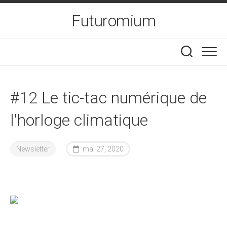
Skip
Futuromium
to
content
#12 Le tic-tac numérique de
l'horloge climatique
Newsletter
mai 27, 2020