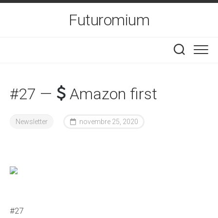
Skip
Futuromium
to
content
#27 —
Amazon first
Newsletter
novembre 25, 2020
#27